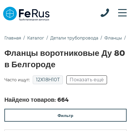
Главная
Каталог
Детали трубопровода
Фланцы
Ф
Фланцы воротниковые Ду 80
в Белгороде
12Х18Н10Т
Показать ещё
Часто ищут:
09Г2С
Ду100
Ду1000
Ду15
Ду150
Найдено товаров:
664
Ду20
Ду200
Ду25
Ду250
Ду40
Фильтр
Ду50
Ду65
Ду80
Нержавеющие
Сталь 20