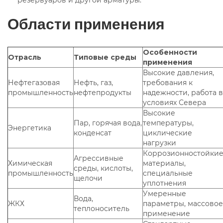
резервуаров и другой арматуры.
Области применения
Особенности
Отрасль
Типовые среды
применения
Высокие давления,
Нефтегазовая
Нефть, газ,
требования к
промышленность
нефтепродукты
надежности, работа в
условиях Севера
Высокие
Пар, горячая вода,
температуры,
Энергетика
конденсат
циклические
нагрузки
Коррозионностойки
Агрессивные
Химическая
материалы,
среды, кислоты,
промышленность
специальные
щелочи
уплотнения
Умеренные
Вода,
ЖКХ
параметры, массовое
теплоноситель
применение