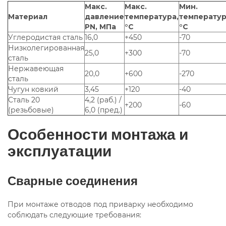
Макс.
Макс.
Мин.
Материал
давление
температура,
температур
PN, МПа
°С
°С
Углеродистая сталь
16,0
+450
-70
Низколегированная
25,0
+300
-70
сталь
Нержавеющая
20,0
+600
-270
сталь
Чугун ковкий
3,45
+120
-40
Сталь 20
4,2 (раб.) /
+200
-60
(резьбовые)
6,0 (пред.)
Особенности монтажа и
эксплуатации
Сварные соединения
При монтаже отводов под приварку необходимо
соблюдать следующие требования: