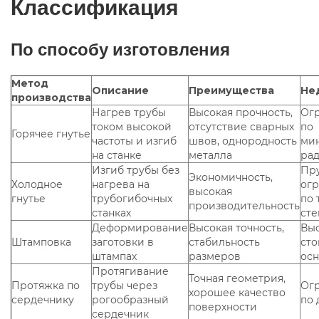
Классификация
По способу изготовления
Метод
Описание
Преимущества
Не
производства
Нагрев трубы
Высокая прочность,
Ог
током высокой
отсутствие сварных
по
Горячее гнутье
частоты и изгиб
швов, однородность
ми
на станке
металла
ра
Изгиб трубы без
Пр
Экономичность,
Холодное
нагрева на
ог
высокая
гнутье
трубогибочных
по
производительность
станках
сте
Деформирование
Высокая точность,
Вы
Штамповка
заготовки в
стабильность
сто
штампах
размеров
осн
Протягивание
Точная геометрия,
Протяжка по
трубы через
Ог
хорошее качество
сердечнику
рогообразный
по 
поверхности
сердечник