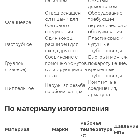
на концах
с частым
демонтажом
Отвод оснащен
Оборудование,
фланцами для
требующее
Фланцевое
болтового
периодического
соединения
обслуживания
Один конец
Пластиковые и
Раструбное
расширен для
чугунные
входа другого
трубопроводы
Соединение с
Быстрый монтаж,
Грувлок
помощью хомутов,
пожаротушение,
(пазовое)
фиксирующихся в
временные
пазах
трубопроводы
Компактные
Наружная резьба
Ниппельное
соединения,
на обоих концах
арматура
По материалу изготовления
Рабочая
Давление
Материал
Марки
температура,
МПа
°С