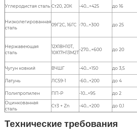
Углеродистая сталь
Ст20, 20К
-40...+425
до 16
Низколегированная
09Г2С, 16ГС
-70...+300
до 25
сталь
Нержавеющая
12Х18Н10Т,
-270...+600
до 20
сталь
10Х17Н13М2Т
Чугун ковкий
ВЧШГ
-40...+150
до 3,5
Латунь
ЛС59-1
-60...+200
до 4
Полипропилен
ПП-Р
-10...+95
до 2
Оцинкованная
Ст3 + Zn
-40...+200
до 0,1
сталь
Технические требования