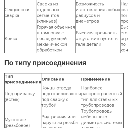
Сварка из
Возможность
На
Секционная
отдельных
изготовления любых
сва
сварка
сегментов
радиусов и
по
(клиньев)
диаметров
про
Горячая объемная
Вы
штамповка с
Высокая прочность,
сто
Ковка
последующей
отсутствие пустот в
ог
механической
теле детали
по
обработкой
ко
По типу присоединения
Тип
Описание
Применение
присоединения
Концы отвода
Наиболее
Под приварку
подготавливаются
распространенный
(встык)
под сварку с
тип для стальных
трубой
трубопроводов
Трубопроводы
Внутренняя или
небольшого
Муфтовое
наружная резьба
диаметра, системы
(резьбовое)