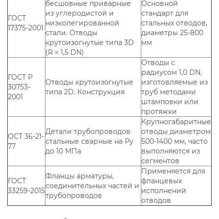
бесшовные приварные
Основной
из углеродистой и
стандарт для
ГОСТ
низколегированной
стальных отводов,
17375-2001
стали. Отводы
диаметры 25-800
крутоизогнутые типа 3D
мм
(R ≈ 1,5 DN)
Отводы с
радиусом 1,0 DN,
ГОСТ Р
Отводы крутоизогнутые
изготовляемые из
30753-
типа 2D. Конструкция
труб методами
2001
штамповки или
протяжки
Крупногабаритные
Детали трубопроводов
отводы диаметром
ОСТ 36-21-
стальные сварные на Ру
500-1400 мм, часто
77
до 10 МПа
выполняются из
сегментов
Применяется для
Фланцы арматуры,
ГОСТ
фланцевых
соединительных частей и
33259-2015
исполнений
трубопроводов
отводов