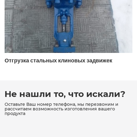
19с38нж фланцевый
19с47нж
19с47нж ДУ400
19с53нж
19с53нж ду100 ру40
19с53нж ду50
19с53нж ду80
19с53нж ду80 ру40
19с76нж
19с76нж ду80 ру16
Отгрузка стальных клиновых задвижек
19с76нж поворотный
19с76нж поворотный фланцевый
19ч16бр
19ч16бр ДУ150
19ч21бр
19ч21бр ду100
Не нашли то, что искали?
19ч21бр ду100 ру16
19ч21бр ду150
Оставьте Ваш номер телефона, мы перезвоним и
рассчитаем возможность изготовления вашего
продукта
19ч21бр ду150 ру16
19ч21бр ДУ200
19ч21бр ду50
19ч21бр ДУ80