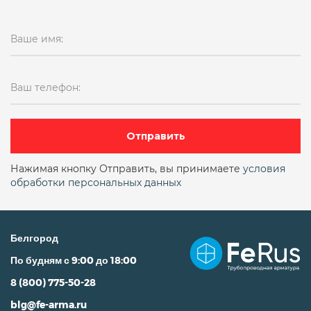
19ч21бр поворотный межфланцевый
Ваше имя:
19ч21бр поворотный однодисковый
19ч24бр
19ч24бр ду300
pn16
Ваш телефон:
двухстворчатый (аналог 19ч21бр)
Двухстворчатый межфланцевый
Отправить
Двухстворчатый чугунный
ду10
Нажимая кнопку Отправить, вы принимаете
условия
обработки персональных данных
ДУ100
ДУ100 двухстворчатый межфланцевый
Белгород
ду100 межфланцевый
По будням с 9:00 до 18:00
ду100 поворотный фланцевый
8 (800) 775-50-28
ДУ100 РУ16
blg@fe-arma.ru