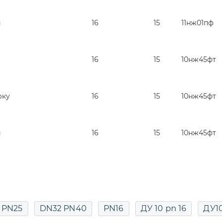
й
16
15
11нж01пф
16
15
10нж45фт
рку
16
15
10нж45фт
й
16
15
10нж45фт
 PN25
DN32 PN40
PN16
ДУ 10 pn 16
ДУ1