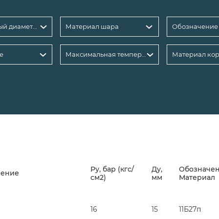
Номинальный диаметр DN, мм: 15
Материал шара
Обозначение
е
Максимальная температура рабочей среды, °С
Материал кор
Ру, бар (кгс/
Ду,
Обозначен
нение
см2)
мм
Материал
16
15
11Б27п