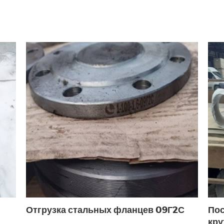
15 РУ40
ДУ16
ДУ20
ДУ20 PN16
ДУ20 PN
ДУ40
ДУ40
ДУ40 РУ40
ДУ50
ДУ50
5
Муфтовые ДУ40
Муфтовый ДУ15
Муфтов
рку ДУ15
Под приварку ДУ25
Под приварку Д
роходные ДУ15
Полнопроходные муфтовые ДУ15
ектроприводом ДУ50
Фланцевые DN32
Фланц
У40
Фланцевый ДУ50 РУ16
Отгрузка стальных фланцев 09Г2С
Пос
кру