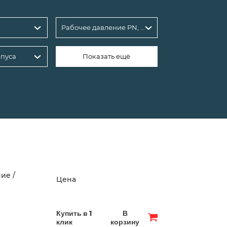
Рабочее давление PN, бар: 16
пуса
Показать ещё
ие /
Цена
Купить в 1
В
клик
корзину