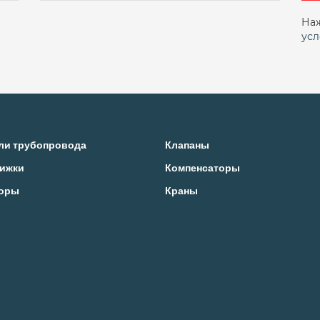
Наж
усл
ли трубопровода
Клапаны
ижки
Компенсаторы
оры
Краны