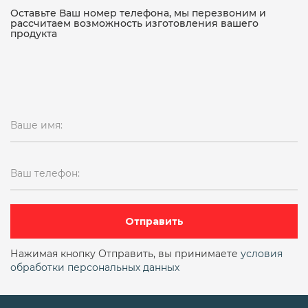
15кч18п чугунный
Оставьте Ваш номер телефона, мы перезвоним и
рассчитаем возможность изготовления вашего
продукта
15кч18п чугунный муфтовый
15кч19п
15кч19п ду 50
15кч19п ду25
15кч19п ду25 ру16
15кч19п ду32
Ваше имя:
15кч19п ду32 ру16
15кч19п ду50 ру16
15кч19п ду50 ру16 фланцевый
Ваш телефон:
15кч19п фланцевый
15кч19п чугунный фланцевый
15лс68нж
Отправить
15нж11бк
15нж13бк
15нж13бк ду6
Нажимая кнопку Отправить, вы принимаете
условия
обработки персональных данных
15нж22нж
15нж22п
15нж40п
15нж57нж
15нж58нж
15нж65нж