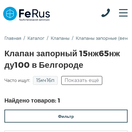
Главная
Каталог
Клапаны
Клапаны запорные (вент
Клапан запорный 15нж65нж
ду100 в Белгороде
15кч16п
Показать ещё
Часто ищут:
15кч18п
15кч19п
15нж22нж
Найдено товаров:
1
15нж65нж
15с18п
15с22нж
15с52нж
Фильтр
15с52нж9
15с65нж
15с65нж ду50
15с65п
15с68нж
pn25
Для воды