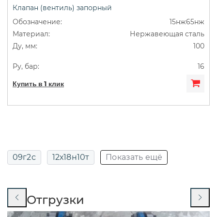
Клапан (вентиль) запорный
ДУ50
Муфтовые
Сильфонные
15нж65нж
Нержавеющая сталь
Фланцевые
100
16
Купить в 1 клик
09г2с
12х18н10т
Показать ещё
13нж24ст
13нж829р
14нж17ст
Отгрузки
14нж19п
14нж19ст
15кч16нж