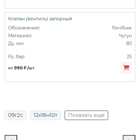
Клапан (вентиль) запорный
15кч16нж
Чугун
80
25
от 990 ₽ /шт
09г2с
12х18н10т
Показать ещё
13нж24ст
13нж829р
14нж17ст