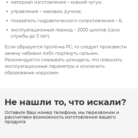
15с22нж ду32
15с22нж ду50
материал изготовления – ковкий чугун;
управление – маховик, ручное;
15с22нж ду80
15с22нж проходной
показатель гидравлического сопротивления – 6;
15с22нж ру40
15с22нж стальной
эксплуатационный период – 2000 циклов (срок
службы до 3 лет).
15с22нж стальной фланцевый
Если образуется протечка РС, то следует произвести
15с22нж фланцевый
15с22п
15с27нж
замену набивки либо подтянуть сальник.
Рекомендуется смазывать шпиндель, что повысить
15с51п
15с52нж
15с52нж фланцевый
эксплуатационные параметры и исключить
образование коррозии.
15с52нж10
15с52нж11
15с52нж11 под приварку
15с52нж9
Не нашли то, что искали?
15с57нж
15с65нж
15с65нж ду100
Оставьте Ваш номер телефона, мы перезвоним и
рассчитаем возможность изготовления вашего
15с65нж ду100 ру16
15с65нж ду15
продукта
15с65нж ду20
15с65нж ду200