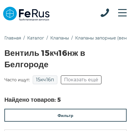
Главная
Каталог
Клапаны
Клапаны запорные (вент
Вентиль 15кч16нж в
Белгороде
15кч16п
Показать ещё
Часто ищут:
15кч18п
15кч19п
15нж22нж
Найдено товаров:
5
15нж65нж
15с18п
15с22нж
15с52нж
Фильтр
15с52нж9
15с65нж
15с65нж ду50
15с65п
15с68нж
pn25
Для воды