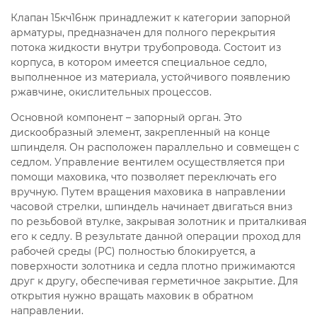
15кч18п муфтовый
15кч18п проходной
Клапан 15кч16нж принадлежит к категории запорной
арматуры, предназначен для полного перекрытия
15кч18п чугунный
потока жидкости внутри трубопровода. Состоит из
корпуса, в котором имеется специальное седло,
15кч18п чугунный муфтовый
15кч19п
выполненное из материала, устойчивого появлению
ржавчине, окислительных процессов.
15кч19п ду 50
15кч19п ду25
Основной компонент – запорный орган. Это
15кч19п ду25 ру16
15кч19п ду32
дискообразный элемент, закрепленный на конце
шпинделя. Он расположен параллельно и совмещен с
15кч19п ду32 ру16
15кч19п ду50 ру16
седлом. Управление вентилем осуществляется при
помощи маховика, что позволяет переключать его
15кч19п ду50 ру16 фланцевый
вручную. Путем вращения маховика в направлении
часовой стрелки, шпиндель начинает двигаться вниз
15кч19п фланцевый
по резьбовой втулке, закрывая золотник и приталкивая
его к седлу. В результате данной операции проход для
15кч19п чугунный фланцевый
15лс68нж
рабочей среды (РС) полностью блокируется, а
поверхности золотника и седла плотно прижимаются
15нж11бк
15нж13бк
15нж13бк ду6
друг к другу, обеспечивая герметичное закрытие. Для
открытия нужно вращать маховик в обратном
15нж22нж
15нж22п
15нж40п
направлении.