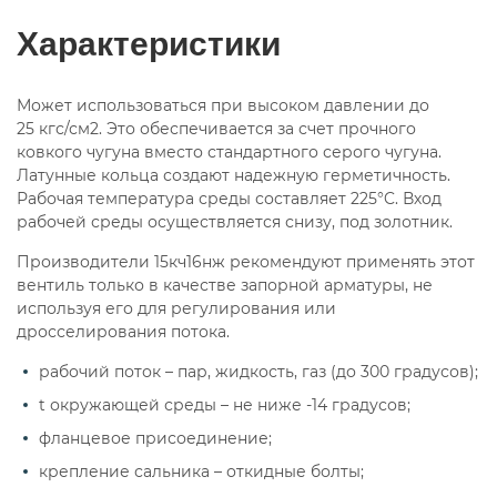
Характеристики
15нж57нж
15нж58нж
15нж65нж
15нж65нж ду100
15нж65нж ду25
Может использоваться при высоком давлении до
25
15нж65нж ду50
кгс/см2. Это обеспечивается за счет прочного
15нж65п34
15нж66п
ковкого чугуна вместо стандартного серого чугуна.
Латунные кольца создают надежную герметичность.
15нж68нж
15нж6бк
15нж6бк ду15
Рабочая температура среды составляет 225°C. Вход
рабочей среды осуществляется снизу, под золотник.
15с10п
15с11п
15с12п
15с13бк
Производители 15кч16нж рекомендуют применять этот
15с13п
15с18нж
15с18нж ду25
15с18п
вентиль только в качестве запорной арматуры, не
используя его для регулирования или
15с22нж
15с22нж ду100
15с22нж ду15
дросселирования потока.
15с22нж ду150 ру40
15с22нж ду20
рабочий поток – пар, жидкость, газ (до 300 градусов);
t окружающей среды – не ниже -14 градусов;
15с22нж ду200
15с22нж ду200 ру40
фланцевое присоединение;
15с22нж ду25
15с22нж ду25 ру40
крепление сальника – откидные болты;