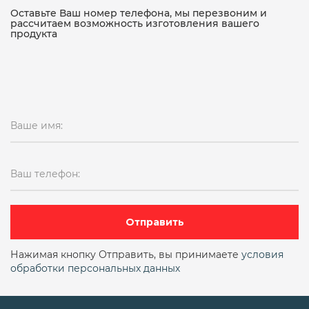
15кч18п чугунный
Оставьте Ваш номер телефона, мы перезвоним и
рассчитаем возможность изготовления вашего
продукта
15кч18п чугунный муфтовый
15кч19п
15кч19п ду 50
15кч19п ду25
15кч19п ду25 ру16
15кч19п ду32
Ваше имя:
15кч19п ду32 ру16
15кч19п ду50 ру16
15кч19п ду50 ру16 фланцевый
Ваш телефон:
15кч19п фланцевый
15кч19п чугунный фланцевый
15лс68нж
Отправить
15нж11бк
15нж13бк
15нж13бк ду6
Нажимая кнопку Отправить, вы принимаете
условия
обработки персональных данных
15нж22нж
15нж22п
15нж40п
15нж57нж
15нж58нж
15нж65нж