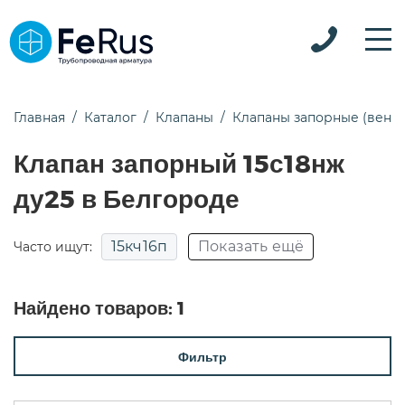
Главная
Каталог
Клапаны
Клапаны запорные (вент
Клапан запорный 15с18нж
ду25 в Белгороде
15кч16п
Показать ещё
Часто ищут:
15кч18п
15кч19п
15нж22нж
Найдено товаров:
1
15нж65нж
15с18п
15с22нж
15с52нж
Фильтр
15с52нж9
15с65нж
15с65нж ду50
15с65п
15с68нж
pn25
Для воды