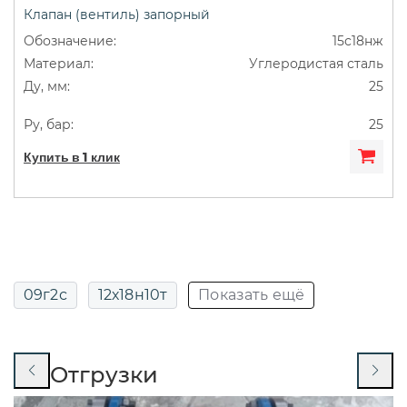
Клапан (вентиль) запорный
ДУ50
Муфтовые
Сильфонные
15с18нж
Углеродистая сталь
Фланцевые
25
25
Купить в 1 клик
09г2с
12х18н10т
Показать ещё
13нж24ст
13нж829р
14нж17ст
Отгрузки
14нж19п
14нж19ст
15кч16нж